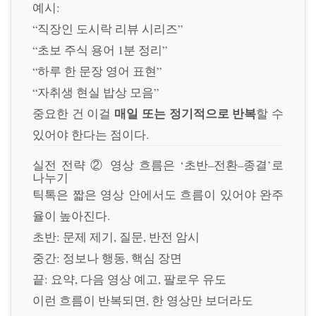
예시:
“직장인 도시락 리뷰 시리즈”
“초보 주식 용어 1분 정리”
“하루 한 문장 영어 표현”
“자취생 현실 밥상 모음”
매일 또는 정기적으로 반복
중요한 건 이걸
할 수
있어야 한다는 점이다.
실전 전략 ② 영상 흐름은 ‘초반–전환–종결’로
나누기
틱톡은 짧은 영상 안에서도 흐름이 있어야 완주
율이 높아진다.
초반: 문제 제기, 질문, 반전 암시
중간: 정보나 행동, 핵심 장면
끝: 요약, 다음 영상 예고, 팔로우 유도
이런 흐름이 반복되면, 한 영상만 보더라도