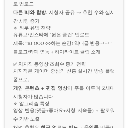
로 업로드
다른 BJ와 합방
: 시청자 공유 → 추천 수와 실시
간 채팅 증가
🔹 외부 유입 전략
유튜브/인스타에 ‘짧은 클립’ 업로드
제목: “BJ OOO ○○하는 순간! 역대급 반응ㅋㅋ”
블로그/카페 연동 + 하이라이트 클립 소개
✅ 치지직 동영상 조회수 증가 전략
치지직은 게이머 중심의 신흥 실시간 방송 플랫
폼으로,
게임 콘텐츠 + 편집 영상
이 주를 이루며 Z세대
시청자가 많습니다.
🔹 알고리즘 특징
영상 반응(댓글+좋아요+시청 지속률) + 팔로워
수 기반 노출
최근 업로드 빈도 + 유입률
채널 추천은
비중이