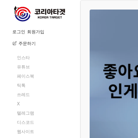
로그인
회원가입
주문하기
인스타
유튜브
페이스북
틱톡
쓰레드
X
텔레그램
디스코드
웹사이트