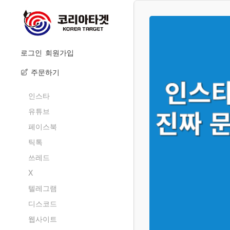
로그인
회원가입
주문하기
인스타
유튜브
페이스북
틱톡
쓰레드
X
텔레그램
디스코드
웹사이트