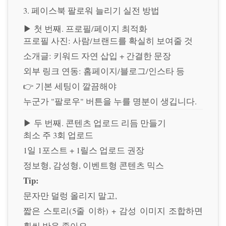
3. 페이스북 팔로워 늘리기 실전 방법
▶ 첫 번째. 프로필/페이지 최적화
프로필 사진: 사람/브랜드를 확실히 보여줄 것
소개글: 키워드 자연 삽입 + 간결한 문장
외부 링크 연동: 홈페이지/블로그/인스타 등
👉 기본 세팅이 깔끔해야
누군가 "팔로우" 버튼을 누를 명분이 생깁니다.
▶ 두 번째. 콘텐츠 업로드 리듬 만들기
최소 주 3회 업로드
1일 1포스트 + 1릴스 업로드 권장
정보형, 감성형, 이벤트형 콘텐츠 믹스
Tip:
문자만 덜렁 올리지 말고,
짧은 스토리(5줄 이하) + 감성 이미지 조합하면
훨씬 반응 좋아요.